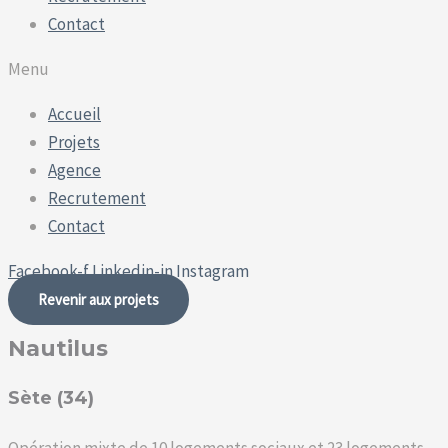
Contact
Menu
Accueil
Projets
Agence
Recrutement
Contact
Facebook-f
Linkedin-in
Instagram
Revenir aux projets
Nautilus
Sète (34)
Opération mixte de 10 logements sociaux et 23 logements